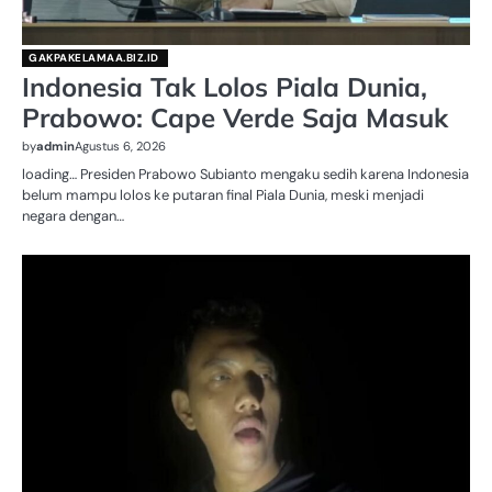
GAKPAKELAMAA.BIZ.ID
Indonesia Tak Lolos Piala Dunia,
Prabowo: Cape Verde Saja Masuk
by
admin
Agustus 6, 2026
loading… Presiden Prabowo Subianto mengaku sedih karena Indonesia
belum mampu lolos ke putaran final Piala Dunia, meski menjadi
negara dengan…