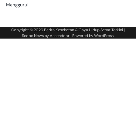
Menggurui
Copyright © 2026
Berita Kesehatan & Gaya Hidup Sehat Terkini
|
Scope News by
Ascendoor
| Powered by
WordPress
.