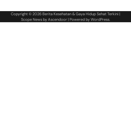
Copyright © 2026
Berita Kesehatan & Gaya Hidup Sehat Terkini
|
Scope News by
Ascendoor
| Powered by
WordPress
.