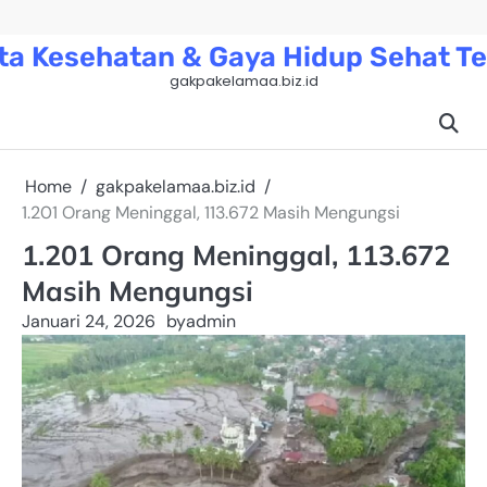
Skip
to
ta Kesehatan & Gaya Hidup Sehat Te
content
gakpakelamaa.biz.id
Home
gakpakelamaa.biz.id
1.201 Orang Meninggal, 113.672 Masih Mengungsi
1.201 Orang Meninggal, 113.672
Masih Mengungsi
Januari 24, 2026
by
admin