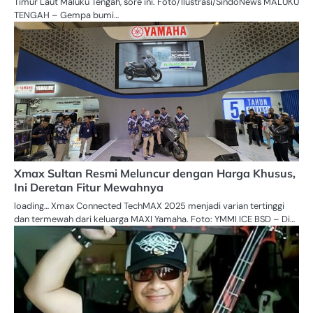
Timur Laut Maluku Tengah, sore ini. Foto/Ilustrasi/SindoNews MALUKU
TENGAH – Gempa bumi…
Xmax Sultan Resmi Meluncur dengan Harga Khusus,
Ini Deretan Fitur Mewahnya
loading… Xmax Connected TechMAX 2025 menjadi varian tertinggi
dan termewah dari keluarga MAXI Yamaha. Foto: YMMI ICE BSD – Di…