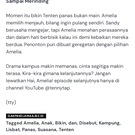
Sampai Merinding
Momen itu bikin Tenten panas bukan main. Amelia
memilih menjauh, bilang ingin pulang sendiri. Sandy
berusaha mengejar, tapi Amelia menahan perasaannya
dan dalam hati berbisik kalau ini demi kebaikan mereka
berdua. Penonton pun dibuat geregetan dengan pilihan
Amelia.
Drama kampus makin memanas, cinta segitiga makin
terasa. Kira-kira gimana kelanjutannya? Jangan
lewatkan Hai, Amelia! episode selanjutnya hanya di
channel YouTube @tennytap.
(tty)
GAKPAKELAMAA.BIZ.ID
Tagged
Amelia
,
Anak
,
Bikin
,
dan
,
Disebut
,
Kampung
,
Lisbat
,
Panas
,
Suasana
,
Tenten