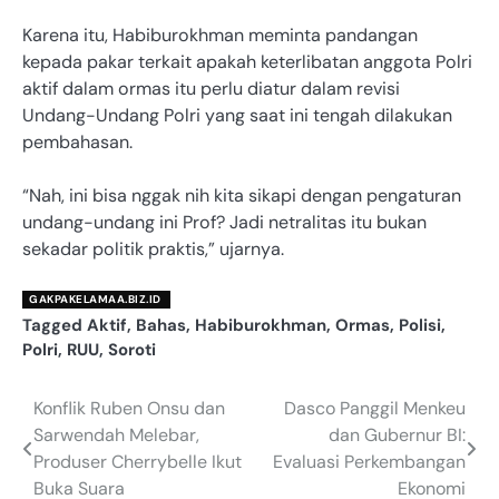
Karena itu, Habiburokhman meminta pandangan
kepada pakar terkait apakah keterlibatan anggota Polri
aktif dalam ormas itu perlu diatur dalam revisi
Undang-Undang Polri yang saat ini tengah dilakukan
pembahasan.
“Nah, ini bisa nggak nih kita sikapi dengan pengaturan
undang-undang ini Prof? Jadi netralitas itu bukan
sekadar politik praktis,” ujarnya.
GAKPAKELAMAA.BIZ.ID
Tagged
Aktif
,
Bahas
,
Habiburokhman
,
Ormas
,
Polisi
,
Polri
,
RUU
,
Soroti
Konflik Ruben Onsu dan
Dasco Panggil Menkeu
Navigasi
Sarwendah Melebar,
dan Gubernur BI:
pos
Produser Cherrybelle Ikut
Evaluasi Perkembangan
Buka Suara
Ekonomi