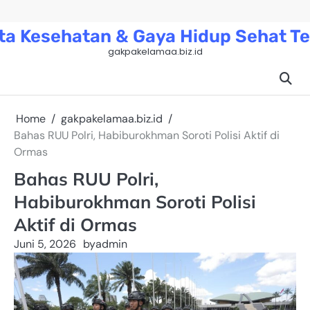
Skip
to
ta Kesehatan & Gaya Hidup Sehat Te
content
gakpakelamaa.biz.id
Home
gakpakelamaa.biz.id
Bahas RUU Polri, Habiburokhman Soroti Polisi Aktif di
Ormas
Bahas RUU Polri,
Habiburokhman Soroti Polisi
Aktif di Ormas
Juni 5, 2026
by
admin