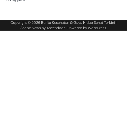
Copyright © 2026
Berita Kesehatan & Gaya Hidup Sehat Terkini
|
Scope News by
Ascendoor
| Powered by
WordPress
.