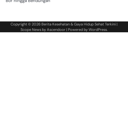
Bor hingga Bendungan
Copyright © 2026
Berita Kesehatan & Gaya Hidup Sehat Terkini
|
Scope News by
Ascendoor
| Powered by
WordPress
.