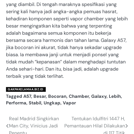
yang diambil. Di tengah maraknya spesifikasi yang
sering kali hanya jadi angka-angka pemuas hasrat,
kehadiran komponen seperti vapor chamber yang lebih
besar mengingatkan kita bahwa yang terpenting
adalah bagaimana semua komponen itu bekerja
bersama secara harmonis dan tahan lama. Galaxy A57,
jika bocoran ini akurat, tidak hanya sekadar upgrade
biasa. Ia membawa janji untuk menjadi ponsel yang
tidak mudah “kepanasan” dalam menghadapi tuntutan
Anda sehari-hari. Dan itu, bisa jadi, adalah upgrade
terbaik yang tidak terlihat.
GAKPAKELAMAA.BIZ.ID
Tagged
A57
,
Besar
,
Bocoran
,
Chamber
,
Galaxy
,
Lebih
,
Performa
,
Stabil
,
Ungkap
,
Vapor
Real Madrid Singkirkan
Tentukan Idulfitri 1447 H,
Navigasi
Man City, Vinicius Jadi
Pemantauan Hilal Dilakukan
pos
Penentu
di 117 Titik