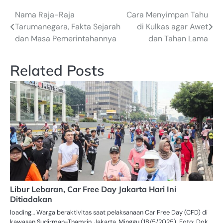
Nama Raja-Raja
Cara Menyimpan Tahu
Navigasi
Tarumanegara, Fakta Sejarah
di Kulkas agar Awet
pos
dan Masa Pemerintahannya
dan Tahan Lama
Related Posts
Libur Lebaran, Car Free Day Jakarta Hari Ini
Ditiadakan
loading… Warga beraktivitas saat pelaksanaan Car Free Day (CFD) di
kawasan Sudirman-Thamrin, Jakarta, Minggu (18/5/2025). Foto: Dok