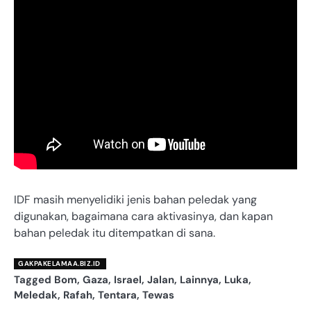
IDF masih menyelidiki jenis bahan peledak yang
digunakan, bagaimana cara aktivasinya, dan kapan
bahan peledak itu ditempatkan di sana.
GAKPAKELAMAA.BIZ.ID
Tagged
Bom
,
Gaza
,
Israel
,
Jalan
,
Lainnya
,
Luka
,
Meledak
,
Rafah
,
Tentara
,
Tewas