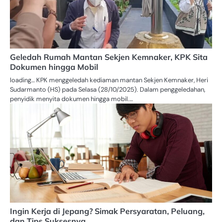
Geledah Rumah Mantan Sekjen Kemnaker, KPK Sita
Dokumen hingga Mobil
loading… KPK menggeledah kediaman mantan Sekjen Kemnaker, Heri
Sudarmanto (HS) pada Selasa (28/10/2025). Dalam penggeledahan,
penyidik menyita dokumen hingga mobil.…
Ingin Kerja di Jepang? Simak Persyaratan, Peluang,
dan Tips Suksesnya