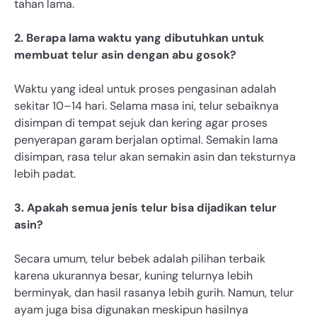
tahan lama.
2. Berapa lama waktu yang dibutuhkan untuk
membuat telur asin dengan abu gosok?
Waktu yang ideal untuk proses pengasinan adalah
sekitar 10–14 hari. Selama masa ini, telur sebaiknya
disimpan di tempat sejuk dan kering agar proses
penyerapan garam berjalan optimal. Semakin lama
disimpan, rasa telur akan semakin asin dan teksturnya
lebih padat.
3. Apakah semua jenis telur bisa dijadikan telur
asin?
Secara umum, telur bebek adalah pilihan terbaik
karena ukurannya besar, kuning telurnya lebih
berminyak, dan hasil rasanya lebih gurih. Namun, telur
ayam juga bisa digunakan meskipun hasilnya