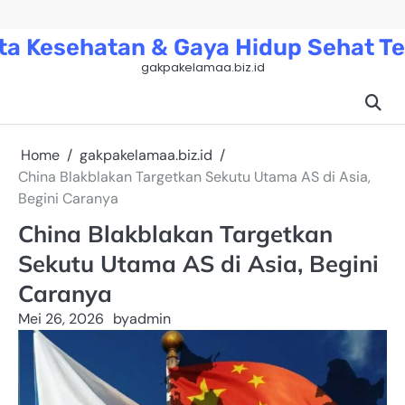
Skip
to
ta Kesehatan & Gaya Hidup Sehat Te
content
gakpakelamaa.biz.id
Home
gakpakelamaa.biz.id
China Blakblakan Targetkan Sekutu Utama AS di Asia,
Begini Caranya
China Blakblakan Targetkan
Sekutu Utama AS di Asia, Begini
Caranya
Mei 26, 2026
by
admin