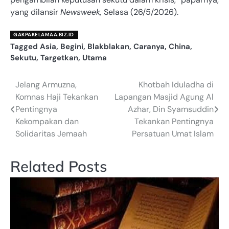
yang dilansir
Newsweek,
Selasa (26/5/2026).
GAKPAKELAMAA.BIZ.ID
Tagged
Asia
,
Begini
,
Blakblakan
,
Caranya
,
China
,
Sekutu
,
Targetkan
,
Utama
Jelang Armuzna,
Khotbah Iduladha di
Navigasi
Komnas Haji Tekankan
Lapangan Masjid Agung Al
pos
Pentingnya
Azhar, Din Syamsuddin
Kekompakan dan
Tekankan Pentingnya
Solidaritas Jemaah
Persatuan Umat Islam
Related Posts