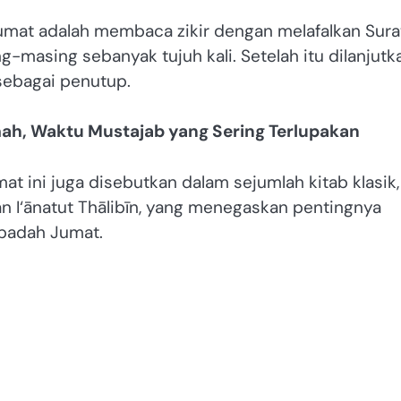
 Jumat adalah membaca zikir dengan melafalkan Sura
ng-masing sebanyak tujuh kali. Setelah itu dilanjutk
sebagai penutup.
mah, Waktu Mustajab yang Sering Terlupakan
at ini juga disebutkan dalam sejumlah kitab klasik,
an I‘ānatut Thālibīn, yang menegaskan pentingnya
badah Jumat.