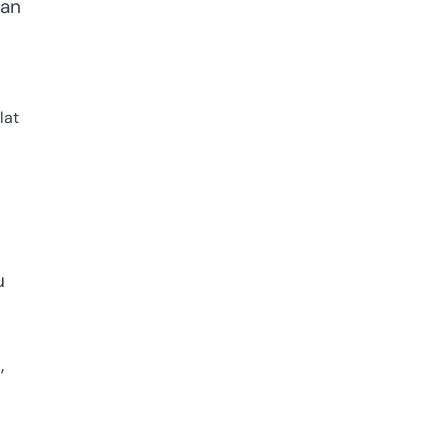
dan
lat
u
,