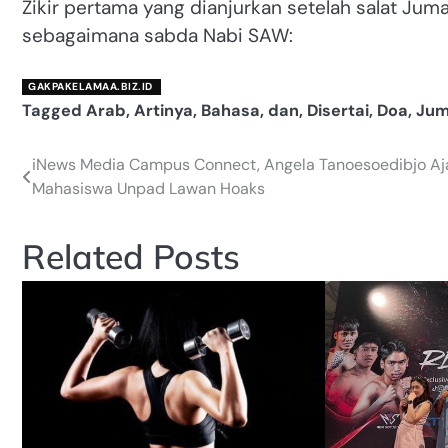
Zikir pertama yang dianjurkan setelah salat Jum
sebagaimana sabda Nabi SAW:
GAKPAKELAMAA.BIZ.ID
Tagged
Arab
,
Artinya
,
Bahasa
,
dan
,
Disertai
,
Doa
,
Jum
iNews Media Campus Connect, Angela Tanoesoedibjo Aj
Navigasi
Mahasiswa Unpad Lawan Hoaks
pos
Related Posts