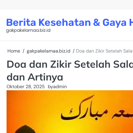
Skip
to
content
Berita Kesehatan & Gaya H
gakpakelamaa.biz.id
Home
gakpakelamaa.biz.id
Doa dan Zikir Setelah Sal
Doa dan Zikir Setelah Sal
dan Artinya
Oktober 28, 2025
by
admin