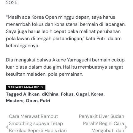
2025.
“Masih ada Korea Open minggu depan, saya harus
menambah fokus dan konsistensi bermain di lapangan.
Saya juga harus lebih cepat peka melihat perubahan
pola lawan di tengah pertandingan,” kata Putri dalam
keterangannya.
Dia mengakui bahwa Akane Yamaguchi bermain cukup
luar biasa dalam dua gim. Hal itu membuatnya sangat
kesulitan meladeni pola permainan.
GAKPAKELAMAA.BIZ.ID
Tagged
Alihkan
,
diChina
,
Fokus
,
Gagal
,
Korea
,
Masters
,
Open
,
Putri
Cara Merawat Rambut
Penyakit Liver Sudah
Navigasi
Smoothing supaya Tetap
Parah? Begini Cara
pos
Berkilau Seperti Habis dari
Mengobati dan