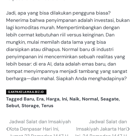
Jadi, apa yang bisa dilakukan pengguna biasa?
Menerima bahwa penyimpanan adalah investasi, bukan
lagi komoditas murah. Mempertimbangkan dengan
lebih cermat kebutuhan riil versus keinginan. Dan
mungkin, mulai memilah data lama yang bisa
diarsipkan atau dihapus. Normal baru di industri
penyimpanan ini mencerminkan sebuah realitas yang
lebih besar: di era AI, data adalah emas baru, dan
tempat menyimpannya menjadi tambang yang sangat
berharga—dan mahal. Siapkah Anda menghadapinya?
GAKPAKELAMAA.BIZ.ID
Tagged
Baru
,
Era
,
Harga
,
Ini
,
Naik
,
Normal
,
Seagate
,
Sebut
,
Storage
,
Terus
Jadwal Salat dan Imsakiyah
Jadwal Salat dan
Navigasi
Kota Denpasar Hari Ini,
Imsakiyah Jakarta Hari
pos