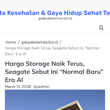
Skip
to
ta Kesehatan & Gaya Hidup Sehat Te
content
gakpakelamaa.biz.id
Home
gakpakelamaa.biz.id
Harga Storage Naik Terus, Seagate Sebut Ini “Normal
Baru” Era AI
Harga Storage Naik Terus,
Seagate Sebut Ini “Normal Baru”
Era AI
Maret 12, 2026
by
admin