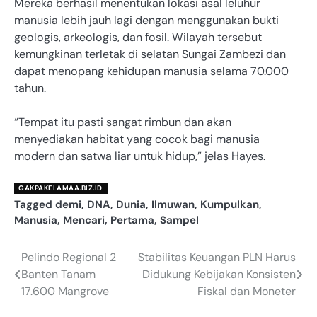
Mereka berhasil menentukan lokasi asal leluhur
manusia lebih jauh lagi dengan menggunakan bukti
geologis, arkeologis, dan fosil. Wilayah tersebut
kemungkinan terletak di selatan Sungai Zambezi dan
dapat menopang kehidupan manusia selama 70.000
tahun.
“Tempat itu pasti sangat rimbun dan akan
menyediakan habitat yang cocok bagi manusia
modern dan satwa liar untuk hidup,” jelas Hayes.
GAKPAKELAMAA.BIZ.ID
Tagged
demi
,
DNA
,
Dunia
,
Ilmuwan
,
Kumpulkan
,
Manusia
,
Mencari
,
Pertama
,
Sampel
Pelindo Regional 2
Stabilitas Keuangan PLN Harus
Navigasi
Banten Tanam
Didukung Kebijakan Konsisten
pos
17.600 Mangrove
Fiskal dan Moneter