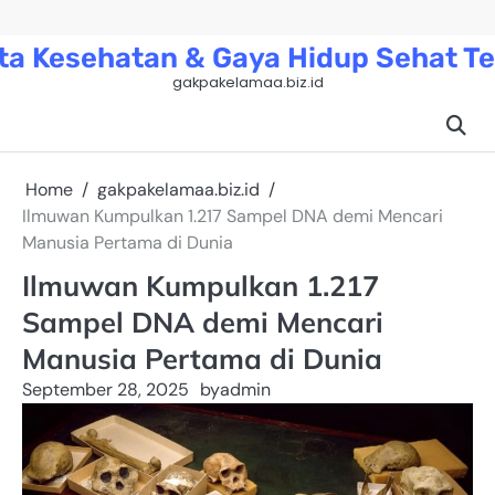
Skip
to
ta Kesehatan & Gaya Hidup Sehat Te
content
gakpakelamaa.biz.id
Home
gakpakelamaa.biz.id
Ilmuwan Kumpulkan 1.217 Sampel DNA demi Mencari
Manusia Pertama di Dunia
Ilmuwan Kumpulkan 1.217
Sampel DNA demi Mencari
Manusia Pertama di Dunia
September 28, 2025
by
admin