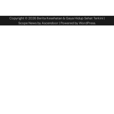
Copyright © 2026
Berita Kesehatan & Gaya Hidup Sehat Terkini
|
Scope News by
Ascendoor
| Powered by
WordPress
.