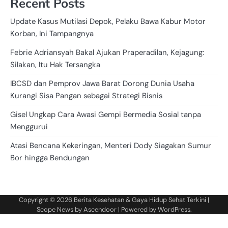
Recent Posts
Update Kasus Mutilasi Depok, Pelaku Bawa Kabur Motor
Korban, Ini Tampangnya
Febrie Adriansyah Bakal Ajukan Praperadilan, Kejagung:
Silakan, Itu Hak Tersangka
IBCSD dan Pemprov Jawa Barat Dorong Dunia Usaha
Kurangi Sisa Pangan sebagai Strategi Bisnis
Gisel Ungkap Cara Awasi Gempi Bermedia Sosial tanpa
Menggurui
Atasi Bencana Kekeringan, Menteri Dody Siagakan Sumur
Bor hingga Bendungan
Copyright © 2026
Berita Kesehatan & Gaya Hidup Sehat Terkini
|
Scope News by
Ascendoor
| Powered by
WordPress
.