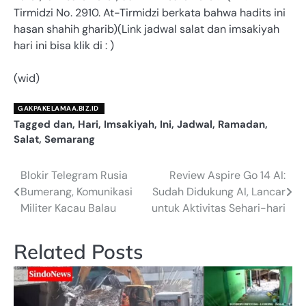
Tirmidzi No. 2910. At-Tirmidzi berkata bahwa hadits ini
hasan shahih gharib)(Link jadwal salat dan imsakiyah
hari ini bisa klik di : )
(wid)
GAKPAKELAMAA.BIZ.ID
Tagged
dan
,
Hari
,
Imsakiyah
,
Ini
,
Jadwal
,
Ramadan
,
Salat
,
Semarang
Blokir Telegram Rusia
Review Aspire Go 14 AI:
Navigasi
Bumerang, Komunikasi
Sudah Didukung AI, Lancar
pos
Militer Kacau Balau
untuk Aktivitas Sehari-hari
Related Posts