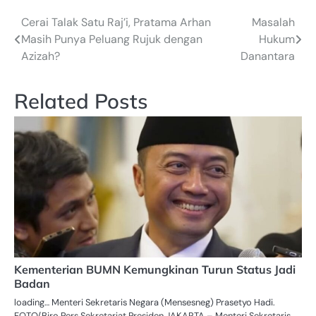
Cerai Talak Satu Raj’i, Pratama Arhan
Masalah
Navigasi
Masih Punya Peluang Rujuk dengan
Hukum
pos
Azizah?
Danantara
Related Posts
Kementerian BUMN Kemungkinan Turun Status Jadi
Badan
loading… Menteri Sekretaris Negara (Mensesneg) Prasetyo Hadi.
FOTO/Biro Pers Sekretariat Presiden JAKARTA – Menteri Sekretaris