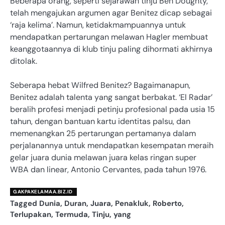
Beberapa orang, seperti sejarawan tinju Ben Doughty,
telah mengajukan argumen agar Benitez dicap sebagai
‘raja kelima’. Namun, ketidakmampuannya untuk
mendapatkan pertarungan melawan Hagler membuat
keanggotaannya di klub tinju paling dihormati akhirnya
ditolak.
Seberapa hebat Wilfred Benitez? Bagaimanapun,
Benitez adalah talenta yang sangat berbakat. ‘El Radar’
beralih profesi menjadi petinju profesional pada usia 15
tahun, dengan bantuan kartu identitas palsu, dan
memenangkan 25 pertarungan pertamanya dalam
perjalanannya untuk mendapatkan kesempatan meraih
gelar juara dunia melawan juara kelas ringan super
WBA dan linear, Antonio Cervantes, pada tahun 1976.
GAKPAKELAMAA.BIZ.ID
Tagged
Dunia
,
Duran
,
Juara
,
Penakluk
,
Roberto
,
Terlupakan
,
Termuda
,
Tinju
,
yang