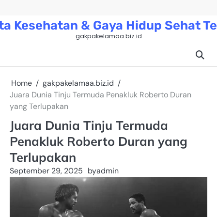
Skip
to
ta Kesehatan & Gaya Hidup Sehat Te
content
gakpakelamaa.biz.id
Home
gakpakelamaa.biz.id
Juara Dunia Tinju Termuda Penakluk Roberto Duran
yang Terlupakan
Juara Dunia Tinju Termuda
Penakluk Roberto Duran yang
Terlupakan
September 29, 2025
by
admin