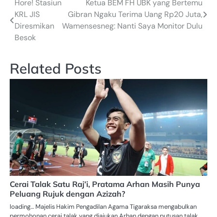
Hore! Stasiun
Ketua BEM FH UBK yang Bertemu
Navigasi
KRL JIS
Gibran Ngaku Terima Uang Rp20 Juta,
pos
Diresmikan
Wamensesneg: Nanti Saya Monitor Dulu
Besok
Related Posts
Cerai Talak Satu Raj’i, Pratama Arhan Masih Punya
Peluang Rujuk dengan Azizah?
loading… Majelis Hakim Pengadilan Agama Tigaraksa mengabulkan
permohonan cerai talak yang diajukan Arhan dengan putusan talak