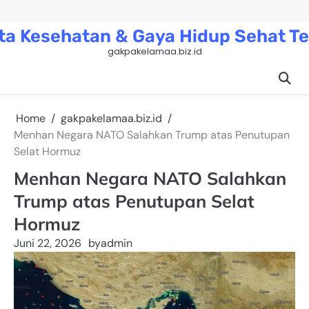
Skip
to
ta Kesehatan & Gaya Hidup Sehat Te
content
gakpakelamaa.biz.id
Home
gakpakelamaa.biz.id
Menhan Negara NATO Salahkan Trump atas Penutupan
Selat Hormuz
Menhan Negara NATO Salahkan
Trump atas Penutupan Selat
Hormuz
Juni 22, 2026
by
admin