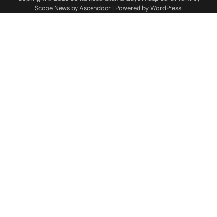
Scope News by
Ascendoor
| Powered by
WordPress
.