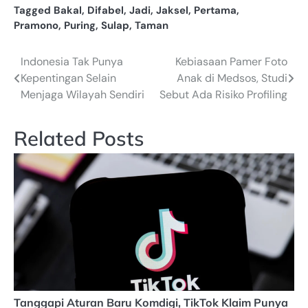
Tagged
Bakal
,
Difabel
,
Jadi
,
Jaksel
,
Pertama
,
Pramono
,
Puring
,
Sulap
,
Taman
Indonesia Tak Punya
Kebiasaan Pamer Foto
Navigasi
Kepentingan Selain
Anak di Medsos, Studi
pos
Menjaga Wilayah Sendiri
Sebut Ada Risiko Profiling
Related Posts
Tanggapi Aturan Baru Komdigi, TikTok Klaim Punya