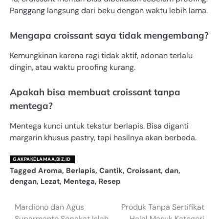
Panggang langsung dari beku dengan waktu lebih lama.
Mengapa croissant saya tidak mengembang?
Kemungkinan karena ragi tidak aktif, adonan terlalu
dingin, atau waktu proofing kurang.
Apakah bisa membuat croissant tanpa
mentega?
Mentega kunci untuk tekstur berlapis. Bisa diganti
margarin khusus pastry, tapi hasilnya akan berbeda.
GAKPAKELAMAA.BIZ.ID
Tagged
Aroma
,
Berlapis
,
Cantik
,
Croissant
,
dan
,
dengan
,
Lezat
,
Mentega
,
Resep
Mardiono dan Agus
Produk Tanpa Sertifikat
Navigasi
Suparmanto Sepakat Islah,
Halal Masuk Kategori