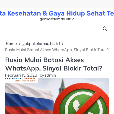
Skip
to
ta Kesehatan & Gaya Hidup Sehat Te
content
gakpakelamaa.biz.id
Home
gakpakelamaa.biz.id
Rusia Mulai Batasi Akses WhatsApp, Sinyal Blokir Total?
Rusia Mulai Batasi Akses
WhatsApp, Sinyal Blokir Total?
Februari 13, 2026
by
admin