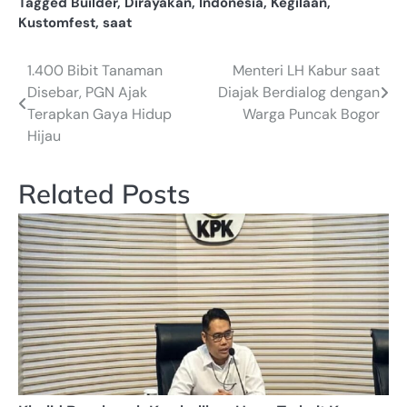
Tagged
Builder
,
Dirayakan
,
Indonesia
,
Kegilaan
,
Kustomfest
,
saat
1.400 Bibit Tanaman
Menteri LH Kabur saat
Navigasi
Disebar, PGN Ajak
Diajak Berdialog dengan
pos
Terapkan Gaya Hidup
Warga Puncak Bogor
Hijau
Related Posts