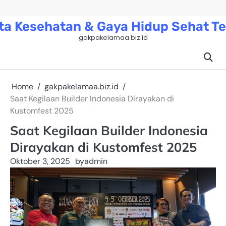
Skip
to
ta Kesehatan & Gaya Hidup Sehat Te
content
gakpakelamaa.biz.id
Home
gakpakelamaa.biz.id
Saat Kegilaan Builder Indonesia Dirayakan di
Kustomfest 2025
Saat Kegilaan Builder Indonesia
Dirayakan di Kustomfest 2025
Oktober 3, 2025
by
admin