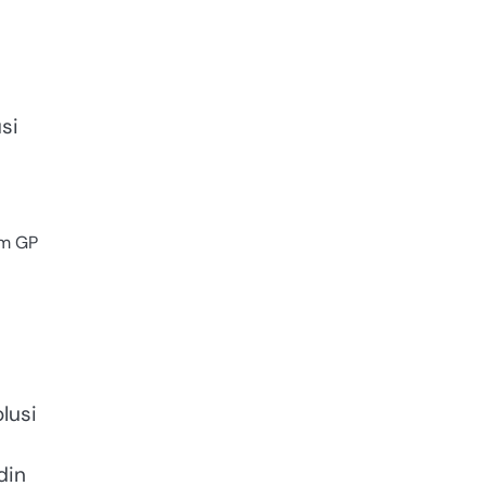
si
um GP
lusi
din