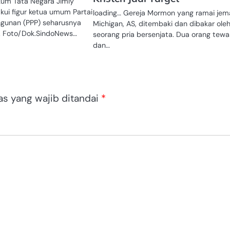
kum Tata Negara Jimly
kui figur ketua umum Partai
loading… Gereja Mormon yang ramai jem
gunan (PPP) seharusnya
Michigan, AS, ditembaki dan dibakar ole
ai. Foto/Dok.SindoNews…
seorang pria bersenjata. Dua orang tewa
dan…
as yang wajib ditandai
*