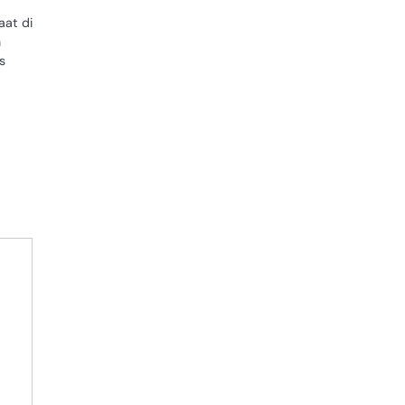
aat di
h
s