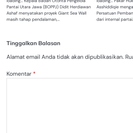
loading… Kepala Badan Otorita Pengelola
loading… Pakar Hu
Pantai Utara Jawa (BOPPJ) Didit Herdiawan
Asshiddiqie menga
Ashaf menyatakan proyek Giant Sea Wall
Persatuan Pemban
masih tahap pendalaman,…
dari internal part
Tinggalkan Balasan
Alamat email Anda tidak akan dipublikasikan.
Ru
Komentar
*