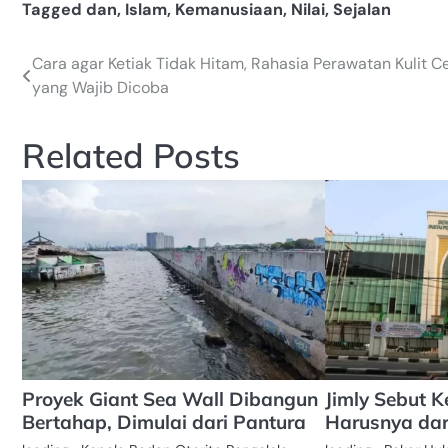
Tagged
dan
,
Islam
,
Kemanusiaan
,
Nilai
,
Sejalan
Cara agar Ketiak Tidak Hitam, Rahasia Perawatan Kulit C
Navigasi
yang Wajib Dicoba
pos
Related Posts
Proyek Giant Sea Wall Dibangun
Jimly Sebut
Bertahap, Dimulai dari Pantura
Harusnya dari