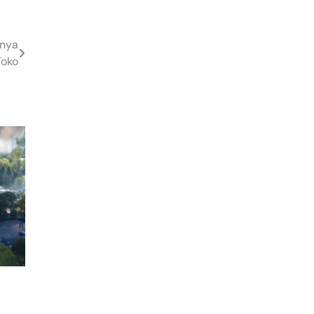
lnya
Toko