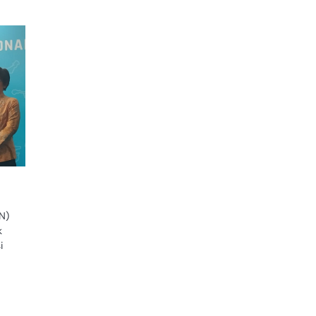
N)
k
i