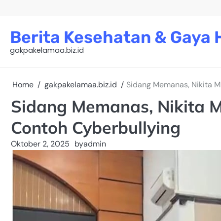
Skip
to
content
Berita Kesehatan & Gaya H
gakpakelamaa.biz.id
Home
gakpakelamaa.biz.id
Sidang Memanas, Nikita Mi
Sidang Memanas, Nikita Mi
Contoh Cyberbullying
Oktober 2, 2025
by
admin