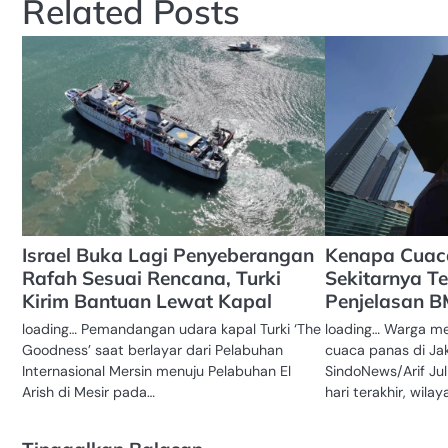
Related Posts
Israel Buka Lagi Penyeberangan
Kenapa Cuac
Rafah Sesuai Rencana, Turki
Sekitarnya Te
Kirim Bantuan Lewat Kapal
Penjelasan 
loading… Pemandangan udara kapal Turki ‘The
loading… Warga m
Goodness’ saat berlayar dari Pelabuhan
cuaca panas di Ja
Internasional Mersin menuju Pelabuhan El
SindoNews/Arif Ju
Arish di Mesir pada…
hari terakhir, wila