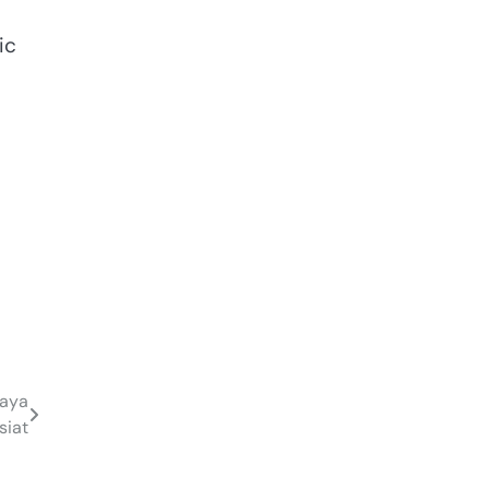
ic
Kaya
siat