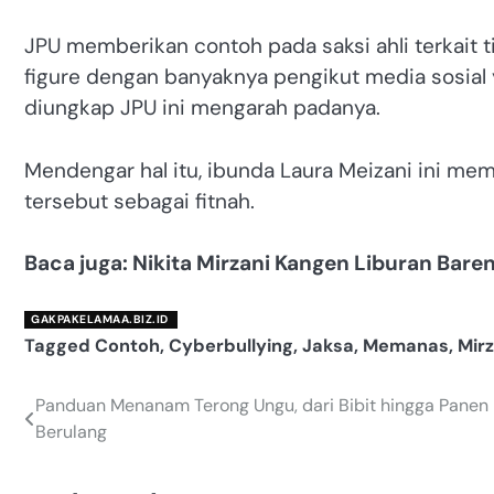
JPU memberikan contoh pada saksi ahli terkait 
figure dengan banyaknya pengikut media sosial 
diungkap JPU ini mengarah padanya.
Mendengar hal itu, ibunda Laura Meizani ini m
tersebut sebagai fitnah.
Baca juga: Nikita Mirzani Kangen Liburan Bare
GAKPAKELAMAA.BIZ.ID
Tagged
Contoh
,
Cyberbullying
,
Jaksa
,
Memanas
,
Mirz
Panduan Menanam Terong Ungu, dari Bibit hingga Panen
Navigasi
Berulang
pos