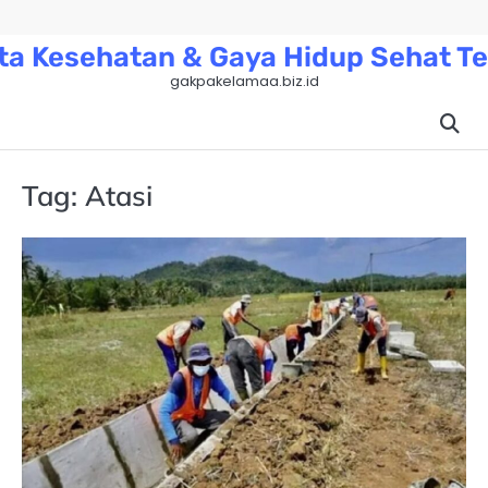
Skip
to
ta Kesehatan & Gaya Hidup Sehat Te
content
gakpakelamaa.biz.id
Tag:
Atasi