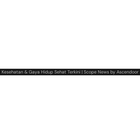
a Kesehatan & Gaya Hidup Sehat Terkini
| Scope News by
Ascendoor