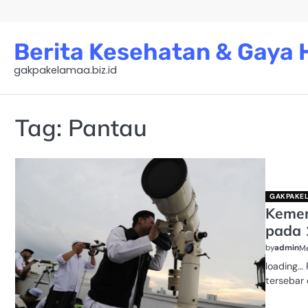
Skip
to
content
Berita Kesehatan & Gaya H
gakpakelamaa.biz.id
Tag:
Pantau
GAKPAKEL
Kemen
pada 1
by
admin
Me
loading… 
tersebar 