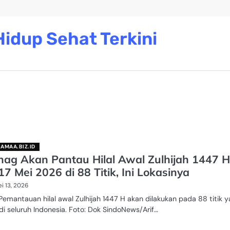
idup Sehat Terkini
AMAA.BIZ.ID
ag Akan Pantau Hilal Awal Zulhijah 1447 H
7 Mei 2026 di 88 Titik, Ini Lokasinya
i 13, 2026
Pemantauan hilal awal Zulhijah 1447 H akan dilakukan pada 88 titik 
di seluruh Indonesia. Foto: Dok SindoNews/Arif…