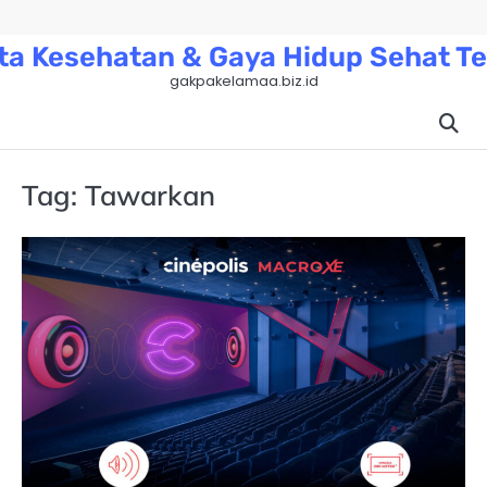
Skip
to
ta Kesehatan & Gaya Hidup Sehat Te
content
gakpakelamaa.biz.id
Tag:
Tawarkan