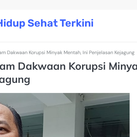
idup Sehat Terkini
am Dakwaan Korupsi Minyak Mentah, Ini Penjelasan Kejagung
lam Dakwaan Korupsi Miny
jagung