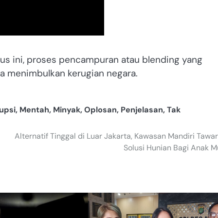
sus ini, proses pencampuran atau blending yang
a menimbulkan kerugian negara.
upsi
,
Mentah
,
Minyak
,
Oplosan
,
Penjelasan
,
Tak
Alternatif Tinggal di Luar Jakarta, Kawasan Mandiri Tawa
Solusi Hunian Bagi Anak 