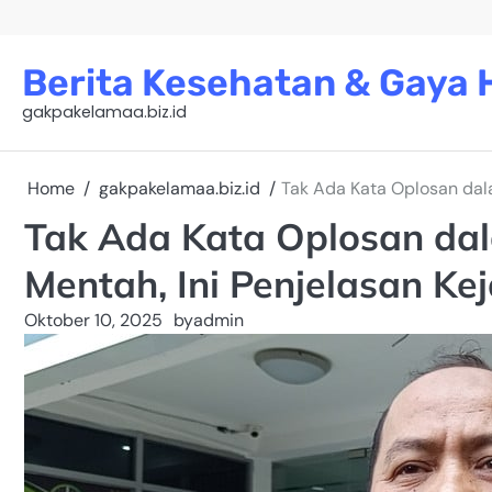
Skip
to
content
Berita Kesehatan & Gaya H
gakpakelamaa.biz.id
Home
gakpakelamaa.biz.id
Tak Ada Kata Oplosan dal
Tak Ada Kata Oplosan da
Mentah, Ini Penjelasan Ke
Oktober 10, 2025
by
admin