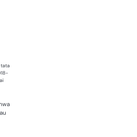
.
 tata
018-
ai
ahwa
tau