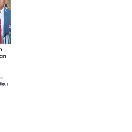
n
an
en
igus