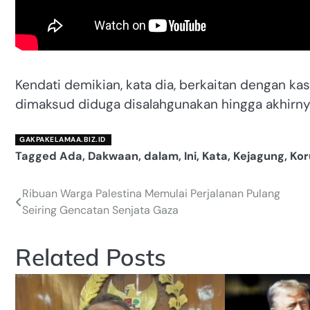
Kendati demikian, kata dia, berkaitan dengan ka
dimaksud diduga disalahgunakan hingga akhirny
GAKPAKELAMAA.BIZ.ID
Tagged
Ada
,
Dakwaan
,
dalam
,
Ini
,
Kata
,
Kejagung
,
Kor
Ribuan Warga Palestina Memulai Perjalanan Pulang
Navigasi
Seiring Gencatan Senjata Gaza
pos
Related Posts