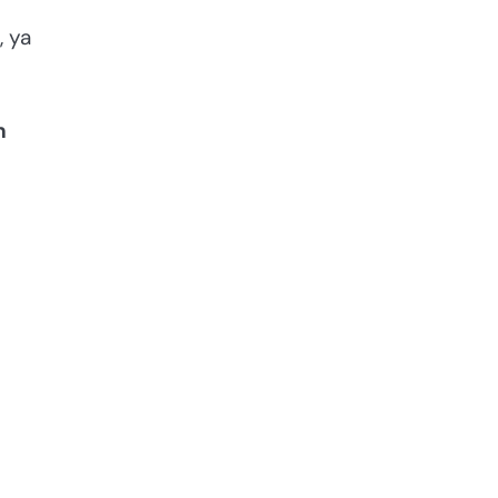
, ya
n