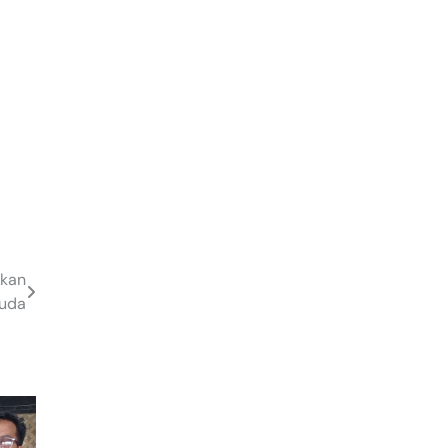
rkan
Muda