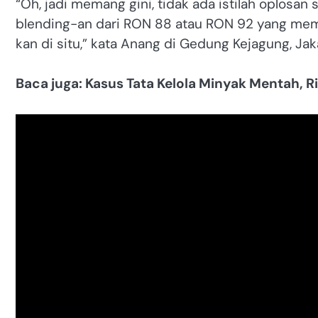
“Oh, jadi memang gini, tidak ada istilah oplosan
blending-an dari RON 88 atau RON 92 yang mema
kan di situ,” kata Anang di Gedung Kejagung, Jak
Baca juga: Kasus Tata Kelola Minyak Mentah, R