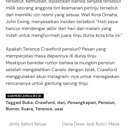
tersebut. Kemudian, dipastikan bahwa senjata tersebut
milik seorang anggota tim keamanan petinju tersebut
dan memiliki izin resmi yang sesuai. Wali Kota Omaha,
John Ewing, menyesalkan insiden tersebut: “Hati saya
hancur mendengar akhir dari hari dan malam yang
indah untuk menghormati juara tinju dunia kota kita ini.”
Apakah Terence Crawford pensiun? Pesan yang
memperjelas masa depannya di dunia tinju
Meskipun beredar rumor bahwa ia mungkin pensiun
setelah mengalahkan Canelo dengan telak, Crawford
menggunakan akun Instagram-nya untuk menegaskan
rencananya untuk gantung sarung tinju:
GAKPAKELAMAA.BIZ.ID
Tagged
Buka
,
Crawford
,
dan
,
Penangkapan
,
Pensiun
,
Rumor
,
Suara
,
Terence
,
usai
Jimly Sebut Ketua
Dana Desa Jadi Kunci Masa
Navigasi