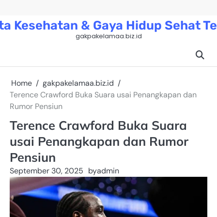
Skip
to
ta Kesehatan & Gaya Hidup Sehat Te
content
gakpakelamaa.biz.id
Home
gakpakelamaa.biz.id
Terence Crawford Buka Suara usai Penangkapan dan
Rumor Pensiun
Terence Crawford Buka Suara
usai Penangkapan dan Rumor
Pensiun
September 30, 2025
by
admin