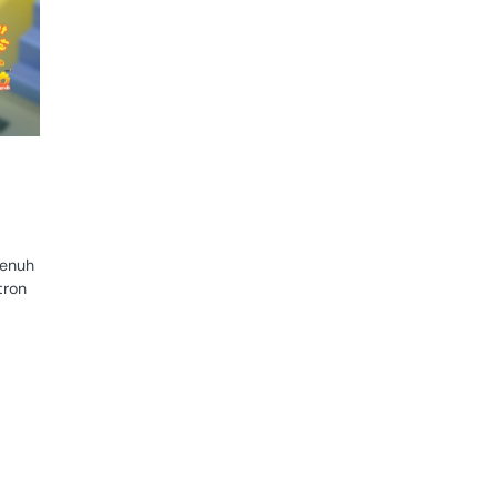
penuh
tron