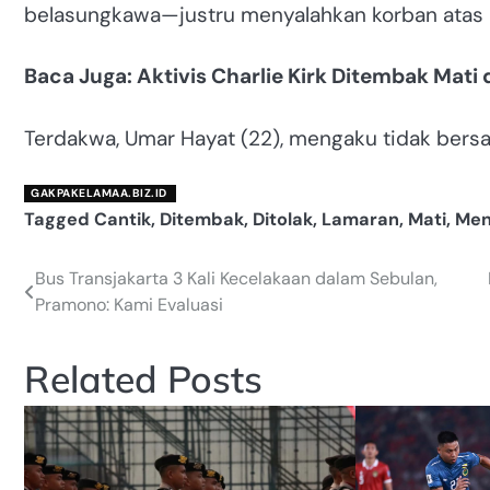
belasungkawa—justru menyalahkan korban atas 
Baca Juga: Aktivis Charlie Kirk Ditembak Mati 
Terdakwa, Umar Hayat (22), mengaku tidak bersal
GAKPAKELAMAA.BIZ.ID
Tagged
Cantik
,
Ditembak
,
Ditolak
,
Lamaran
,
Mati
,
Men
Bus Transjakarta 3 Kali Kecelakaan dalam Sebulan,
Navigasi
Pramono: Kami Evaluasi
pos
Related Posts