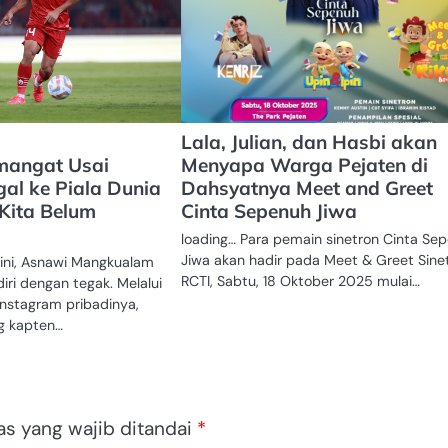
Lala, Julian, dan Hasbi akan
mangat Usai
Menyapa Warga Pejaten di
gal ke Piala Dunia
Dahsyatnya Meet and Greet
 Kita Belum
Cinta Sepenuh Jiwa
loading… Para pemain sinetron Cinta Se
Jiwa akan hadir pada Meet & Greet Sine
t ini, Asnawi Mangkualam
RCTI, Sabtu, 18 Oktober 2025 mulai…
iri dengan tegak. Melalui
Instagram pribadinya,
g kapten…
as yang wajib ditandai
*