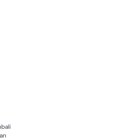
a
bali
pan