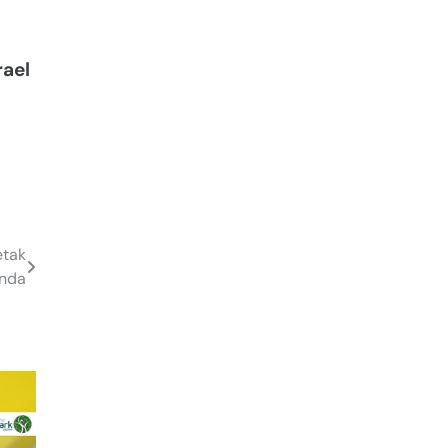
rael
etak
anda