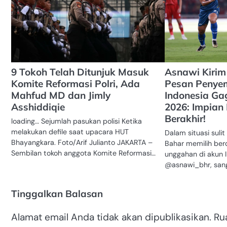
9 Tokoh Telah Ditunjuk Masuk
Asnawi Kirim
Komite Reformasi Polri, Ada
Pesan Penye
Mahfud MD dan Jimly
Indonesia Ga
Asshiddiqie
2026: Impian
Berakhir!
loading… Sejumlah pasukan polisi Ketika
melakukan defile saat upacara HUT
Dalam situasi suli
Bhayangkara. Foto/Arif Julianto JAKARTA –
Bahar memilih berd
Sembilan tokoh anggota Komite Reformasi…
unggahan di akun 
@asnawi_bhr, san
Tinggalkan Balasan
Alamat email Anda tidak akan dipublikasikan.
Ru