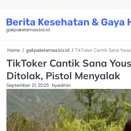
Skip
to
content
Berita Kesehatan & Gaya H
gakpakelamaa.biz.id
Home
gakpakelamaa.biz.id
TikToker Cantik Sana Yous
TikToker Cantik Sana You
Ditolak, Pistol Menyalak
September 21, 2025
by
admin