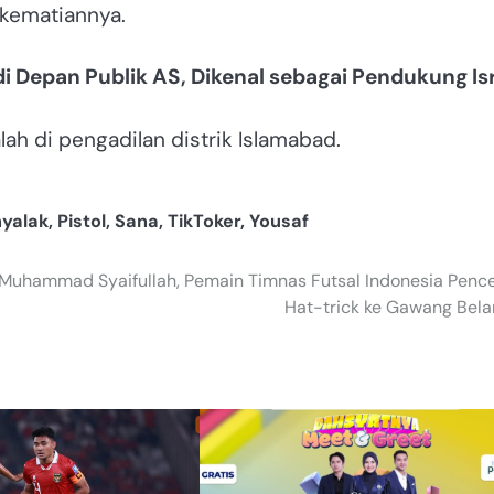
kematiannya.
di Depan Publik AS, Dikenal sebagai Pendukung Is
ah di pengadilan distrik Islamabad.
yalak
,
Pistol
,
Sana
,
TikToker
,
Yousaf
Muhammad Syaifullah, Pemain Timnas Futsal Indonesia Penc
Hat-trick ke Gawang Bel