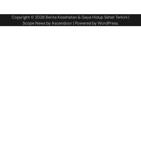
Copyright © 2026
Berita Kesehatan & Gaya Hidup Sehat Terkini
|
Scope News by
Ascendoor
| Powered by
WordPress
.