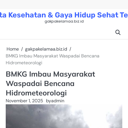
Skip
to
ta Kesehatan & Gaya Hidup Sehat Te
content
gakpakelamaa.biz.id
Home
gakpakelamaa.biz.id
BMKG Imbau Masyarakat Waspadai Bencana
Hidrometeorologi
BMKG Imbau Masyarakat
Waspadai Bencana
Hidrometeorologi
November 1, 2025
by
admin