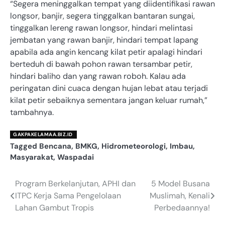
“Segera meninggalkan tempat yang diidentifikasi rawan
longsor, banjir, segera tinggalkan bantaran sungai,
tinggalkan lereng rawan longsor, hindari melintasi
jembatan yang rawan banjir, hindari tempat lapang
apabila ada angin kencang kilat petir apalagi hindari
berteduh di bawah pohon rawan tersambar petir,
hindari baliho dan yang rawan roboh. Kalau ada
peringatan dini cuaca dengan hujan lebat atau terjadi
kilat petir sebaiknya sementara jangan keluar rumah,”
tambahnya.
GAKPAKELAMAA.BIZ.ID
Tagged
Bencana
,
BMKG
,
Hidrometeorologi
,
Imbau
,
Masyarakat
,
Waspadai
Program Berkelanjutan, APHI dan
5 Model Busana
Navigasi
ITPC Kerja Sama Pengelolaan
Muslimah, Kenali
pos
Lahan Gambut Tropis
Perbedaannya!