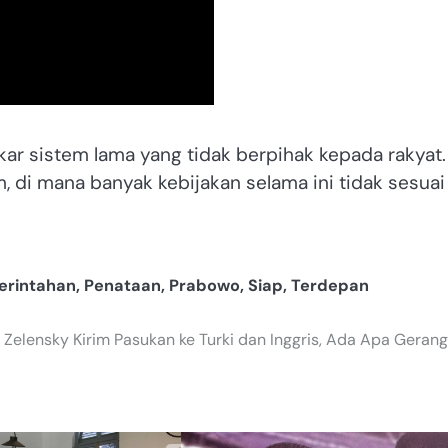
ar sistem lama yang tidak berpihak kepada rakyat.
, di mana banyak kebijakan selama ini tidak sesuai
erintahan
,
Penataan
,
Prabowo
,
Siap
,
Terdepan
Zelensky Kirim Pasukan ke Turki dan Inggris, Ada Apa Geran