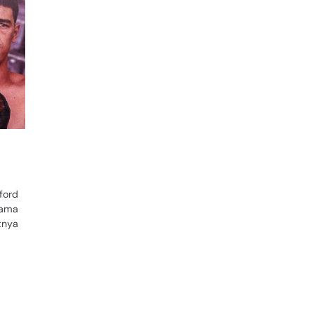
ford
nama
tnya