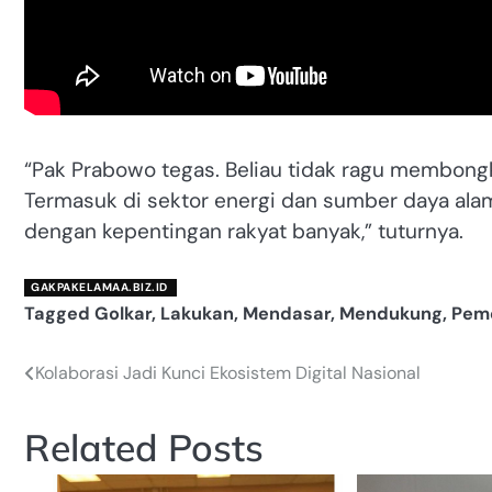
“Pak Prabowo tegas. Beliau tidak ragu membongk
Termasuk di sektor energi dan sumber daya alam
dengan kepentingan rakyat banyak,” tuturnya.
GAKPAKELAMAA.BIZ.ID
Tagged
Golkar
,
Lakukan
,
Mendasar
,
Mendukung
,
Pem
Kolaborasi Jadi Kunci Ekosistem Digital Nasional
Navigasi
pos
Related Posts