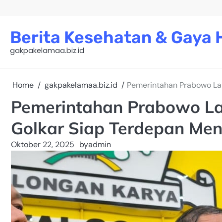
Skip
to
content
Berita Kesehatan & Gaya H
gakpakelamaa.biz.id
Home
gakpakelamaa.biz.id
Pemerintahan Prabowo La
Pemerintahan Prabowo L
Golkar Siap Terdepan Me
Oktober 22, 2025
by
admin