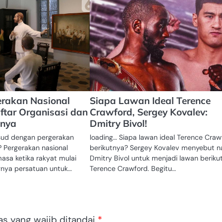
erakan Nasional
Siapa Lawan Ideal Terence
ftar Organisasi dan
Crawford, Sergey Kovalev:
inya
Dmitry Bivol!
sud dengan pergerakan
loading… Siapa lawan ideal Terence Craw
? Pergerakan nasional
berikutnya? Sergey Kovalev menyebut 
asa ketika rakyat mulai
Dmitry Bivol untuk menjadi lawan beriku
gnya persatuan untuk…
Terence Crawford. Begitu…
as yang wajib ditandai
*