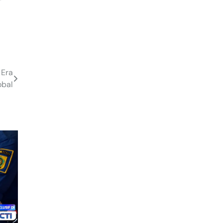
 Era
obal