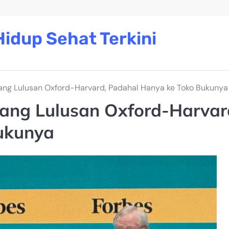
idup Sehat Terkini
ang Lulusan Oxford-Harvard, Padahal Hanya ke Toko Bukunya
ang Lulusan Oxford-Harvar
ukunya