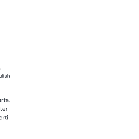
n
uliah
rta,
ter
rti