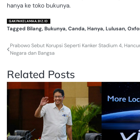
hanya ke toko bukunya.
GAKPAKELAMAA.BIZ.ID
Tagged
Bilang
,
Bukunya
,
Canda
,
Hanya
,
Lulusan
,
Oxfo
Prabowo Sebut Korupsi Seperti Kanker Stadium 4, Hancu
Navigasi
Negara dan Bangsa
pos
Related Posts