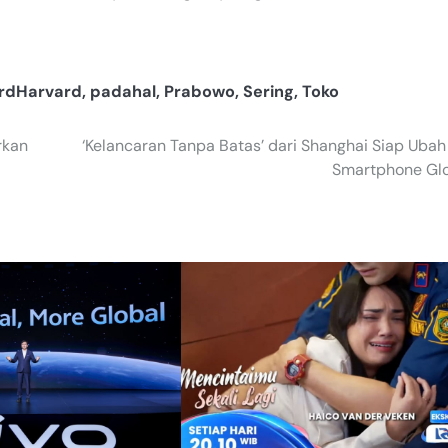
rdHarvard
,
padahal
,
Prabowo
,
Sering
,
Toko
rkan
‘Kelancaran Tanpa Batas’ dari Shanghai Siap Ubah
Smartphone Gl