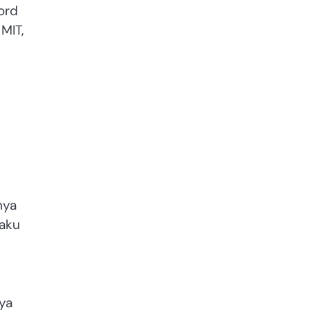
ord
MIT,
nya
paku
ya