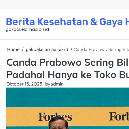
Skip
to
content
Berita Kesehatan & Gaya H
gakpakelamaa.biz.id
Home
gakpakelamaa.biz.id
Canda Prabowo Sering Bil
Canda Prabowo Sering Bil
Padahal Hanya ke Toko B
Oktober 15, 2025
by
admin