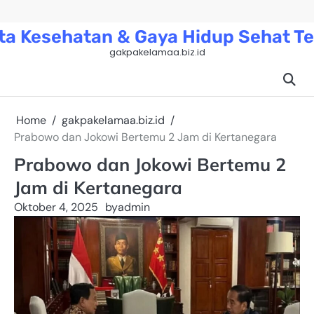
Skip
to
ta Kesehatan & Gaya Hidup Sehat Te
content
gakpakelamaa.biz.id
Home
gakpakelamaa.biz.id
Prabowo dan Jokowi Bertemu 2 Jam di Kertanegara
Prabowo dan Jokowi Bertemu 2
Jam di Kertanegara
Oktober 4, 2025
by
admin