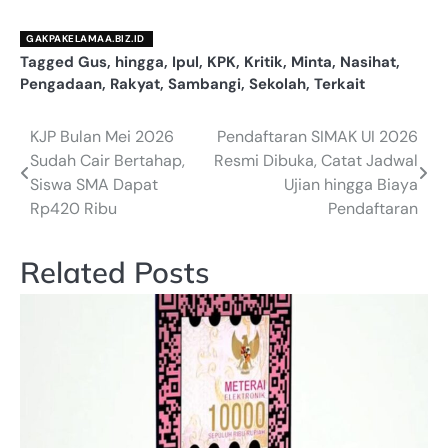
GAKPAKELAMAA.BIZ.ID
Tagged
Gus
,
hingga
,
Ipul
,
KPK
,
Kritik
,
Minta
,
Nasihat
,
Pengadaan
,
Rakyat
,
Sambangi
,
Sekolah
,
Terkait
KJP Bulan Mei 2026
Pendaftaran SIMAK UI 2026
Navigasi
Sudah Cair Bertahap,
Resmi Dibuka, Catat Jadwal
pos
Siswa SMA Dapat
Ujian hingga Biaya
Rp420 Ribu
Pendaftaran
Related Posts