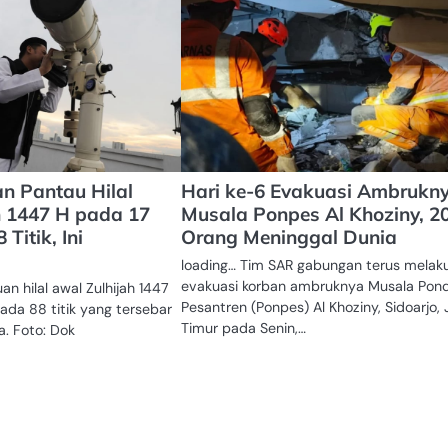
n Pantau Hilal
Hari ke-6 Evakuasi Ambrukn
h 1447 H pada 17
Musala Ponpes Al Khoziny, 2
 Titik, Ini
Orang Meninggal Dunia
loading… Tim SAR gabungan terus melak
evakuasi korban ambruknya Musala Pon
n hilal awal Zulhijah 1447
Pesantren (Ponpes) Al Khoziny, Sidoarjo,
ada 88 titik yang tersebar
Timur pada Senin,…
a. Foto: Dok