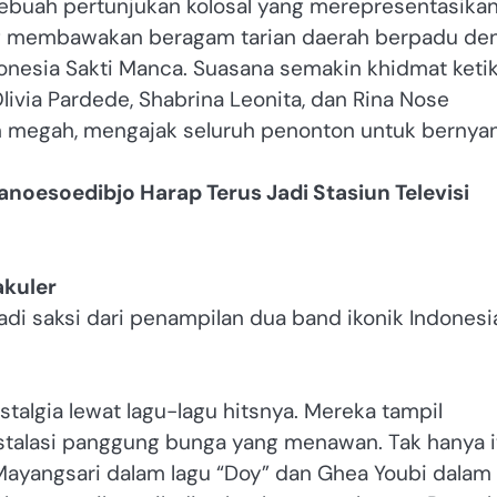
buah pertunjukan kolosal yang merepresentasika
ng membawakan beragam tarian daerah berpadu de
onesia Sakti Manca. Suasana semakin khidmat keti
livia Pardede, Shabrina Leonita, dan Rina Nose
 megah, mengajak seluruh penonton untuk bernyan
noesoedibjo Harap Terus Jadi Stasiun Televisi
akuler
 saksi dari penampilan dua band ikonik Indonesia
algia lewat lagu-lagu hitsnya. Mereka tampil
talasi panggung bunga yang menawan. Tak hanya i
Mayangsari dalam lagu “Doy” dan Ghea Youbi dalam 