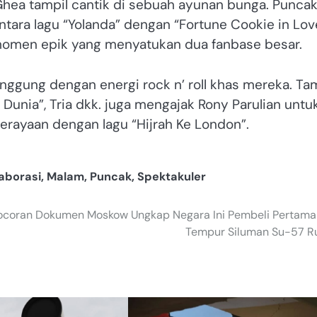
Ghea tampil cantik di sebuah ayunan bunga. Punca
ara lagu “Yolanda” dengan “Fortune Cookie in Lov
omen epik yang menyatukan dua fanbase besar.
ggung dengan energi rock n’ roll khas mereka. Ta
nia”, Tria dkk. juga mengajak Rony Parulian untu
erayaan dengan lagu “Hijrah Ke London”.
aborasi
,
Malam
,
Puncak
,
Spektakuler
ocoran Dokumen Moskow Ungkap Negara Ini Pembeli Pertama
Tempur Siluman Su-57 R