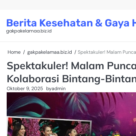
Skip
to
content
Berita Kesehatan & Gaya H
gakpakelamaa.biz.id
Home
gakpakelamaa.biz.id
Spektakuler! Malam Punca
Spektakuler! Malam Punc
Kolaborasi Bintang-Bintan
Oktober 9, 2025
by
admin