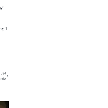
k
e”
mpil
k
 Jet
usia