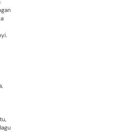
n
ngan
ka
yi.
,
tu,
lagu