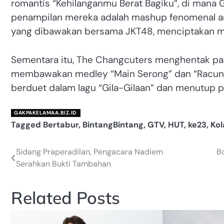
romantis “Kehilanganmu Berat Bagiku”, di mana 
penampilan mereka adalah mashup fenomenal ant
yang dibawakan bersama JKT48, menciptakan m
Sementara itu, The Changcuters menghentak pan
membawakan medley “Main Serong” dan “Racun Du
berduet dalam lagu “Gila-Gilaan” dan menutup p
GAKPAKELAMAA.BIZ.ID
Tagged
Bertabur
,
BintangBintang
,
GTV
,
HUT
,
ke23
,
Kol
Sidang Praperadilan, Pengacara Nadiem
B
Navigasi
Serahkan Bukti Tambahan
pos
Related Posts