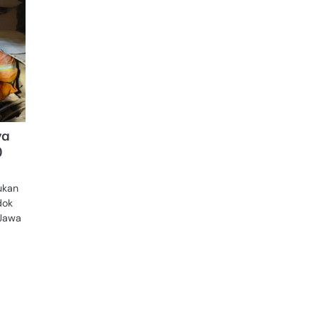
ya
0
ukan
dok
 Jawa