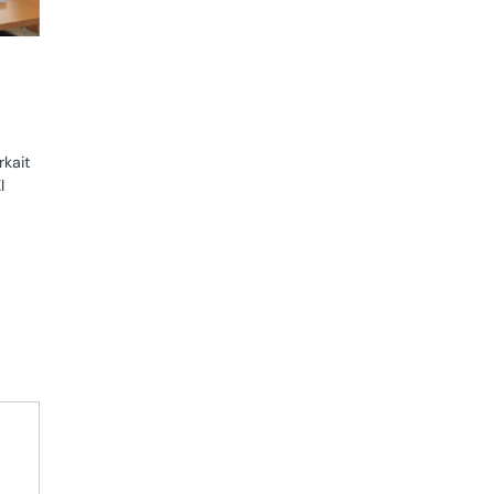
kait
I