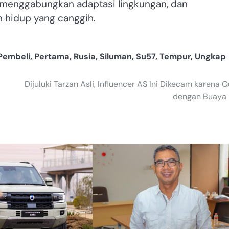
 menggabungkan adaptasi lingkungan, dan
 hidup yang canggih.
Pembeli
,
Pertama
,
Rusia
,
Siluman
,
Su57
,
Tempur
,
Ungkap
Dijuluki Tarzan Asli, Influencer AS Ini Dikecam karena G
dengan Buaya 