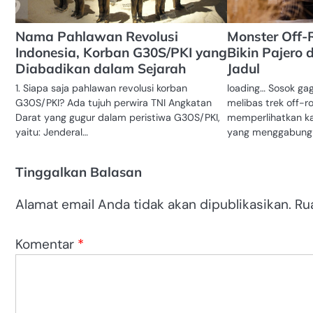
Nama Pahlawan Revolusi
Monster Off-
Indonesia, Korban G30S/PKI yang
Bikin Pajero 
Diabadikan dalam Sejarah
Jadul
1. Siapa saja pahlawan revolusi korban
loading… Sosok ga
G30S/PKI? Ada tujuh perwira TNI Angkatan
melibas trek off-r
Darat yang gugur dalam peristiwa G30S/PKI,
memperlihatkan ka
yaitu: Jenderal…
yang menggabung
Tinggalkan Balasan
Alamat email Anda tidak akan dipublikasikan.
Ru
Komentar
*