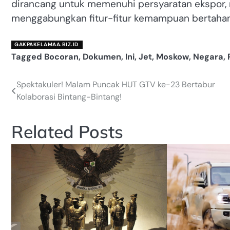
dirancang untuk memenuhi persyaratan ekspor,
menggabungkan fitur-fitur kemampuan bertahan
GAKPAKELAMAA.BIZ.ID
Tagged
Bocoran
,
Dokumen
,
Ini
,
Jet
,
Moskow
,
Negara
,
Spektakuler! Malam Puncak HUT GTV ke-23 Bertabur
Navigasi
Kolaborasi Bintang-Bintang!
pos
Related Posts