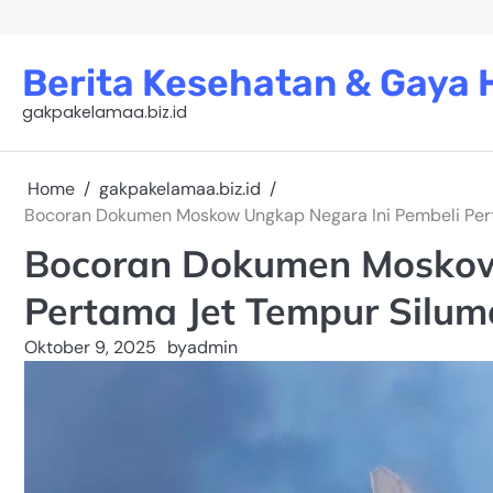
Skip
to
content
Berita Kesehatan & Gaya H
gakpakelamaa.biz.id
Home
gakpakelamaa.biz.id
Bocoran Dokumen Moskow Ungkap Negara Ini Pembeli Per
Bocoran Dokumen Moskow
Pertama Jet Tempur Silum
Oktober 9, 2025
by
admin