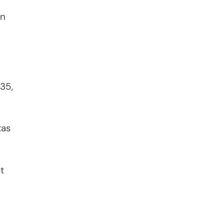
an
35,
tas
t