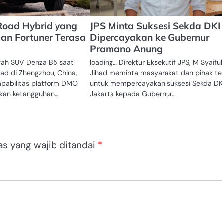
Road Hybrid yang
JPS Minta Suksesi Sekda DKI
dan Fortuner Terasa
Dipercayakan ke Gubernur
Pramano Anung
gah SUV Denza B5 saat
loading… Direktur Eksekutif JPS, M Syaiful
oad di Zhengzhou, China,
Jihad meminta masyarakat dan pihak ter
pabilitas platform DMO
untuk mempercayakan suksesi Sekda DK
kan ketangguhan…
Jakarta kepada Gubernur…
as yang wajib ditandai
*